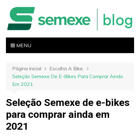
I
r
p
a
r
a
MENU
o
c
o
Página Inicial
Escolha A Bike.
n
Seleção Semexe De E-Bikes Para Comprar Ainda
t
Em 2021
e
ú
Seleção Semexe de e-bikes
d
para comprar ainda em
o
2021