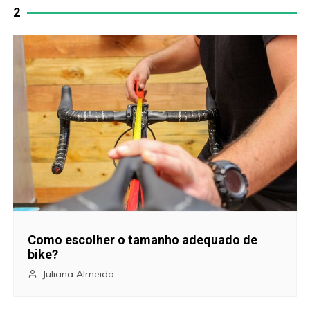
2
v
e
g
a
ç
ã
o
d
Como escolher o tamanho adequado de
bike?
e
Juliana Almeida
P