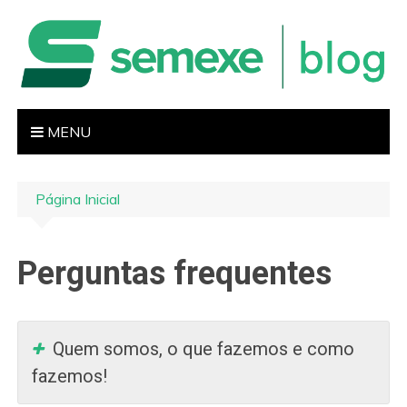
I
r
p
a
r
a
MENU
o
c
o
Página Inicial
n
t
e
Perguntas frequentes
ú
d
o
Quem somos, o que fazemos e como
fazemos!