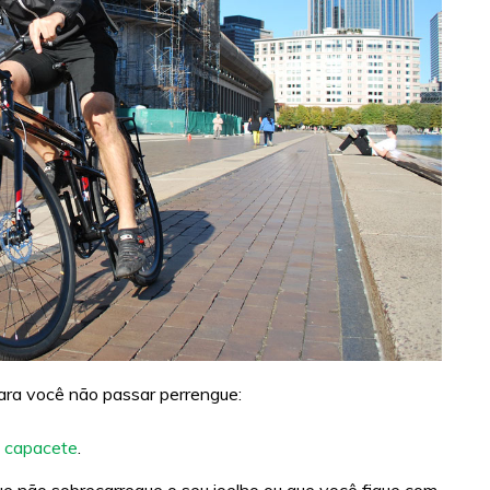
para você não passar perrengue:
 capacete
.
ue não sobrecarregue o seu joelho ou que você fique com