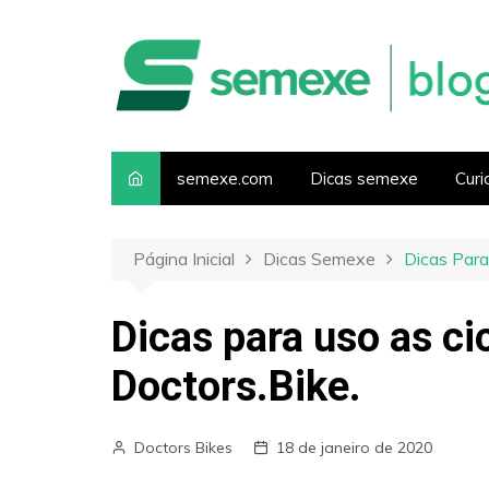
I
r
p
a
r
a
o
semexe.com
Dicas semexe
Curi
c
o
n
Página Inicial
Dicas Semexe
Dicas Para
t
e
Dicas para uso as ci
ú
d
Doctors.Bike.
o
Doctors Bikes
18 de janeiro de 2020