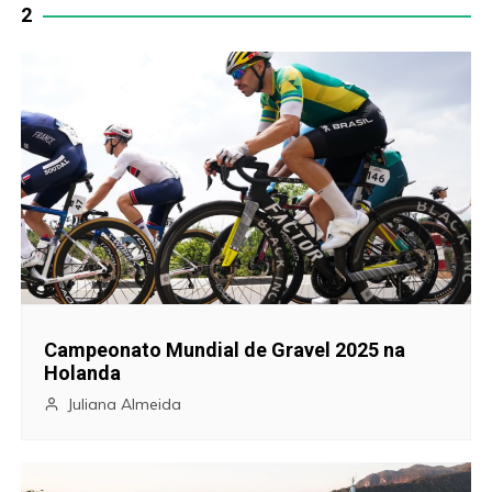
2
v
e
g
a
ç
ã
o
Campeonato Mundial de Gravel 2025 na
d
Holanda
e
Juliana Almeida
P