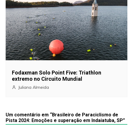
o
s
t
Fodaxman Solo Point Five: Triathlon
extremo no Circuito Mundial
Juliana Almeida
Um comentário em “
Brasileiro de Paraciclismo de
Pista 2024: Emoções e superação em Indaiatuba, SP
”