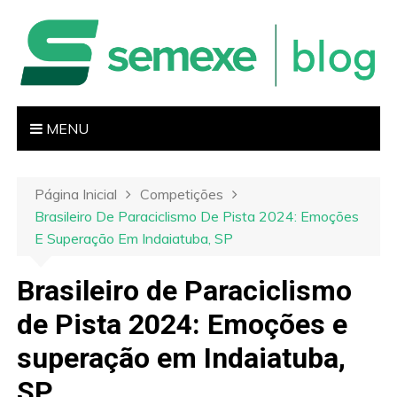
I
r
p
a
r
a
MENU
o
c
o
Página Inicial
Competições
n
Brasileiro De Paraciclismo De Pista 2024: Emoções
t
E Superação Em Indaiatuba, SP
e
ú
Brasileiro de Paraciclismo
d
de Pista 2024: Emoções e
o
superação em Indaiatuba,
SP