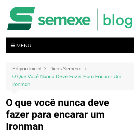
I
r
p
a
r
a
MENU
o
c
o
Página Inicial
Dicas Semexe
n
O Que Você Nunca Deve Fazer Para Encarar Um
t
Ironman
e
ú
O que você nunca deve
d
fazer para encarar um
o
Ironman