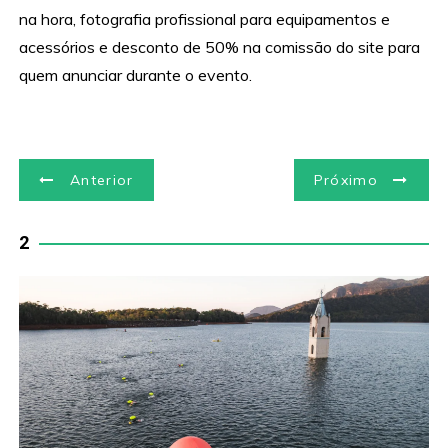
na hora, fotografia profissional para equipamentos e
acessórios e desconto de 50% na comissão do site para
quem anunciar durante o evento.
N
Anterior
Próximo
a
2
v
e
g
a
ç