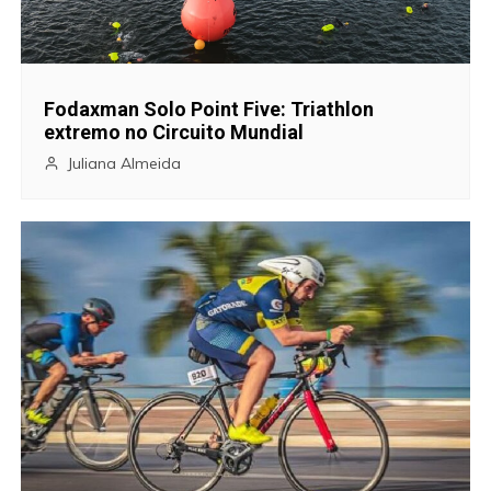
ã
o
Fodaxman Solo Point Five: Triathlon
d
extremo no Circuito Mundial
e
Juliana Almeida
P
o
s
t