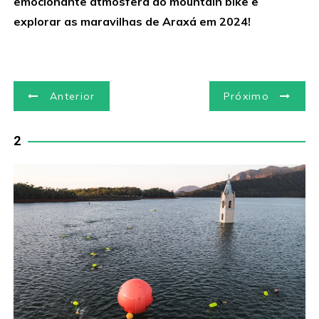
emocionante atmosfera do mountain bike e
explorar as maravilhas de Araxá em 2024!
N
Anterior
Próximo
a
2
v
e
g
a
ç
ã