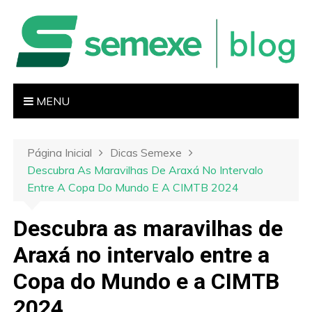
I
r
p
a
r
a
MENU
o
c
o
Página Inicial
Dicas Semexe
n
Descubra As Maravilhas De Araxá No Intervalo
t
Entre A Copa Do Mundo E A CIMTB 2024
e
ú
Descubra as maravilhas de
d
Araxá no intervalo entre a
o
Copa do Mundo e a CIMTB
2024