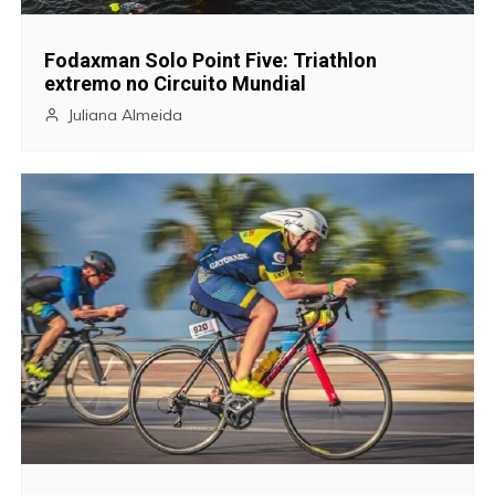
o
Fodaxman Solo Point Five: Triathlon
d
extremo no Circuito Mundial
e
Juliana Almeida
P
o
s
t