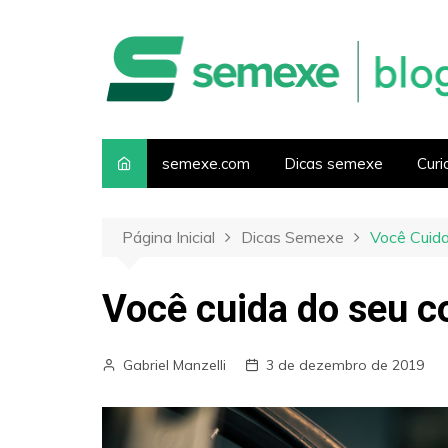
I
r
p
a
r
a
o
semexe.com
Dicas semexe
Curi
c
o
n
Página Inicial
Dicas Semexe
Você Cuida
t
e
Você cuida do seu c
ú
d
o
Gabriel Manzelli
3 de dezembro de 2019